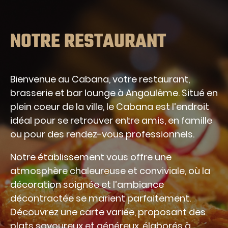
NOTRE RESTAURANT
Bienvenue au Cabana, votre restaurant,
brasserie et bar lounge à Angoulême. Situé en
plein coeur de la ville, le Cabana est l’endroit
idéal pour se retrouver entre amis, en famille
ou pour des rendez-vous professionnels.
Notre établissement vous offre une
atmosphère chaleureuse et conviviale, où la
décoration soignée et l’ambiance
décontractée se marient parfaitement.
Découvrez une carte variée, proposant des
plats savoureux et généreux, élaborés à